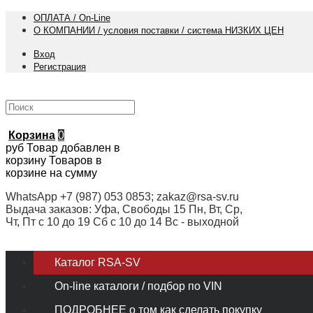
ОПЛАТА / On-Line
О КОМПАНИИ / условия поставки / система НИЗКИХ ЦЕН
Вход
Регистрация
Корзина
0
руб
Товар добавлен в
корзину
Товаров в
корзине
на сумму
WhatsApp +7 (987) 053 0853; zakaz@rsa-sv.ru
Выдача заказов: Уфа, Свободы 15 Пн, Вт, Ср,
Чт, Пт с 10 до 19 Сб с 10 до 14 Вс - выходной
Каталог RSA-SV
On-line каталоги / подбор по VIN
ПОДРОБНЕЕ о том как сделать покупку