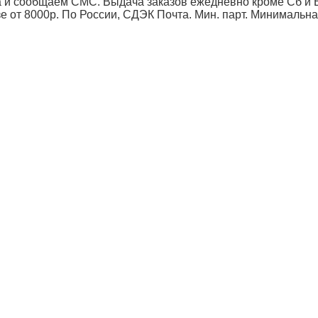
 и сообщаем СМС. Выдача заказов ежедневно кроме Сб и Вс
от 8000р. По России, СДЭК Почта. Мин. парт.
Минимальна