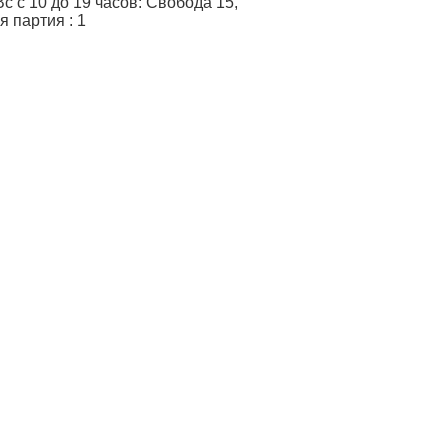
 с 10 до 19 часов: Свобода 15,
я партия
:
1