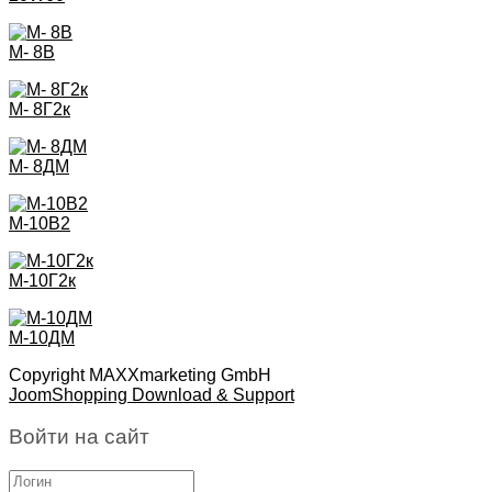
М- 8В
М- 8Г2к
М- 8ДМ
М-10В2
М-10Г2к
М-10ДМ
Copyright MAXXmarketing GmbH
JoomShopping Download & Support
Войти на сайт